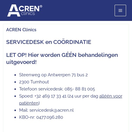
Ga
naar
de
inhoud
ACREN Clinics
SERVICEDESK en COÖRDINATIE
LET OP! Hier worden GÉÉN behandelingen
uitgevoerd!
Steenweg op Antwerpen 71 bus 2
2300 Turnhout
Telefoon servicedesk: 085- 88 81 005
Spoed: +32 469 17 33 41 (24 uur per dag
alléén voor
patiënten
)
Mail: servicedesk@acren.nl
KBO-nr: 0477.096.280