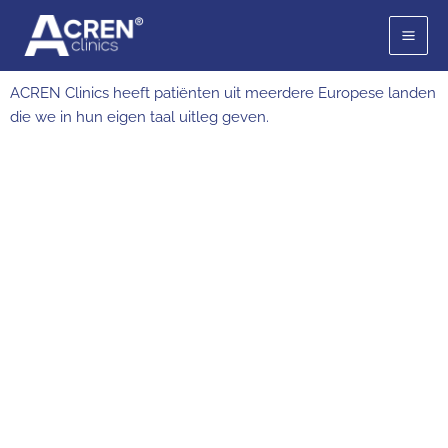
Ga
naar
de
inhoud
ACREN Clinics heeft patiënten uit meerdere Europese landen
die we in hun eigen taal uitleg geven.